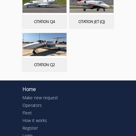
CITATION CJ4
CITATION JET (CJ)
CITATION CJ2
Home
Make new request
Operators
Fleet
How it works
Register
Login