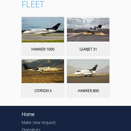
FLEET
HAWKER 1000
LEARJET 31
CITATION II
HAWKER 800
Home
Make new request
Operators